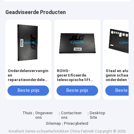
Geadviseerde Producten
Onderdelenvervanging
ROHS-
Staal en alum
en
gecertificeerde
genie schaar li
reparatieonderdelen
telescopische lift
onderdelen 10
voor Genie
OEM originele
100840GT ma
schaarlift,
uitrustingsonderdelen
industriële ste
Beste prijs
Beste prijs
Beste pri
duurzaam, zwaar,
die een verbeterd
onderdelen
corrosiebestendig
bereik en stabiliteit
bieden voor
verhoogde
werkzaamheden
Thuis
Ongeveer
Contacteer
Desktop
ons
ons
Site
Sitemap
Privacybeleid
Kwaliteit
Genie-schaarhefstukken
China Fabriek.Copyright © 2026