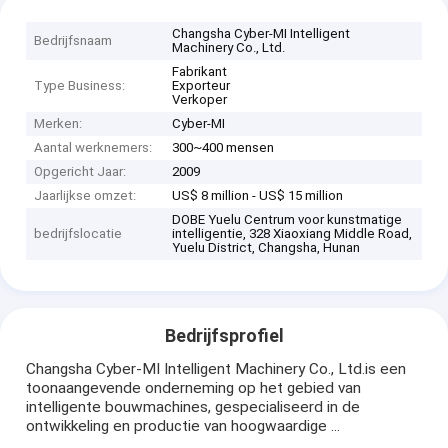
Changsha Cyber-MI Intelligent
Bedrijfsnaam
Machinery Co., Ltd.
Fabrikant
Type Business:
Exporteur
Verkoper
Merken:
Cyber-MI
Aantal werknemers:
300~400 mensen
Opgericht Jaar:
2009
Jaarlijkse omzet:
US$ 8 million - US$ 15 million
DOBE Yuelu Centrum voor kunstmatige
bedrijfslocatie
intelligentie, 328 Xiaoxiang Middle Road,
Yuelu District, Changsha, Hunan
Bedrijfsprofiel
Changsha Cyber-MI Intelligent Machinery Co., Ltd.is een
toonaangevende onderneming op het gebied van
intelligente bouwmachines, gespecialiseerd in de
ontwikkeling en productie van hoogwaardige ...