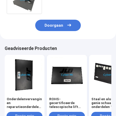
behuizing kit voor Genie
luchtwerkplatforms
Doorgaan
Geadviseerde Producten
Onderdelenvervanging
ROHS-
Staal en alum
en
gecertificeerde
genie schaar li
reparatieonderdelen
telescopische lift
onderdelen 10
voor Genie
OEM originele
100840GT ma
schaarlift,
uitrustingsonderdelen
industriële ste