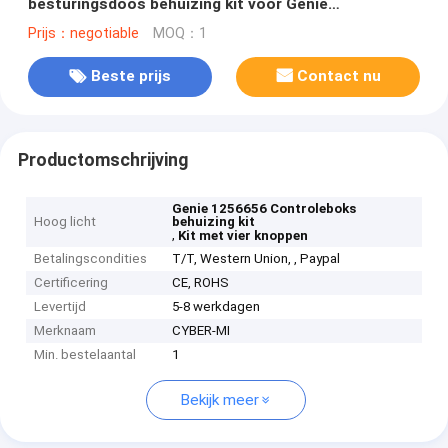
besturingsdoos behuizing kit voor Genie
luchtwerkplatforms
Prijs：negotiable
MOQ：1
Beste prijs
Contact nu
Productomschrijving
Genie 1256656 Controleboks
Hoog licht
behuizing kit
,
Kit met vier knoppen
Betalingscondities
T/T, Western Union, , Paypal
Certificering
CE, ROHS
Levertijd
5-8 werkdagen
Merknaam
CYBER-MI
Min. bestelaantal
1
Bekijk meer